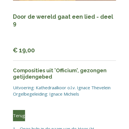
Door de wereld gaat een lied - deel
9
€ 19,00
Composities uit 'Officium', gezongen
getijdengebed
Uitvoering: Kathedraalkoor o.l.v. Ignace Thevelein
Orgelbegeleiding: Ignace Michiels
Terug
1. Onze hulp in de naam van de Heer (H.