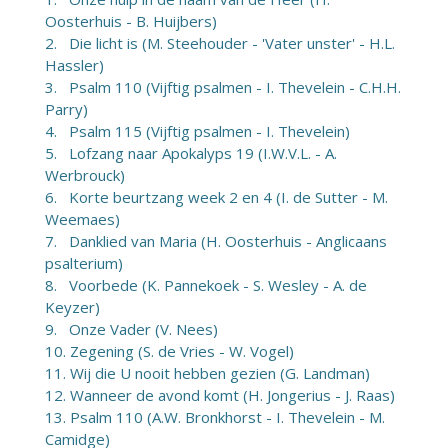
Oosterhuis - B. Huijbers)
2. Die licht is (M. Steehouder - 'Vater unster' - H.L.
Hassler)
3. Psalm 110 (Vijftig psalmen - I. Thevelein - C.H.H.
Parry)
4. Psalm 115 (Vijftig psalmen - I. Thevelein)
5. Lofzang naar Apokalyps 19 (I.W.V.L. - A.
Werbrouck)
6. Korte beurtzang week 2 en 4 (I. de Sutter - M.
Weemaes)
7. Danklied van Maria (H. Oosterhuis - Anglicaans
psalterium)
8. Voorbede (K. Pannekoek - S. Wesley - A. de
Keyzer)
9. Onze Vader (V. Nees)
10. Zegening (S. de Vries - W. Vogel)
11. Wij die U nooit hebben gezien (G. Landman)
12. Wanneer de avond komt (H. Jongerius - J. Raas)
13. Psalm 110 (A.W. Bronkhorst - I. Thevelein - M.
Camidge)